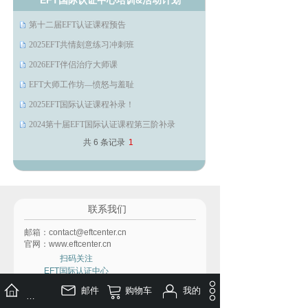
EFT国际认证中心培训&活动计划
第十二届EFT认证课程预告
2025EFT共情刻意练习冲刺班
2026EFT伴侣治疗大师课
EFT大师工作坊—愤怒与羞耻
2025EFT国际认证课程补录！
2024第十届EFT国际认证课程第三阶补录
共 6 条记录
1
联系我们
邮箱：contact@eftcenter.cn
官网：www.eftcenter.cn
扫码关注
EFT国际认证中心
微信公众号
移动端首页
邮件
购物车
我的