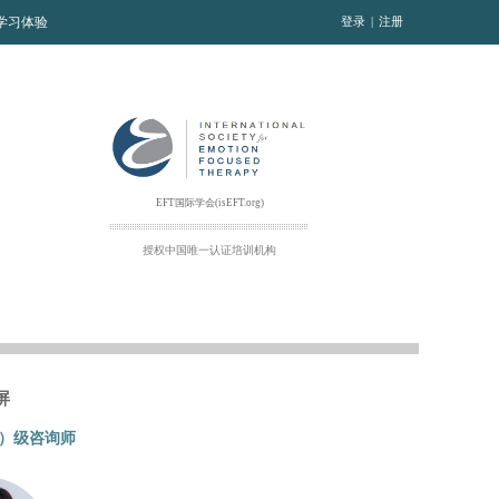
T学习体验
登录
|
注册
EFT国际学会(isEFT.org)
授权中国
唯一
认证培训机构
屏
C）级咨询师