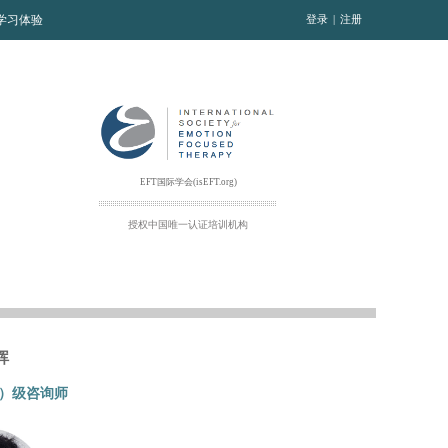
T学习体验
登录
|
注册
EFT国际学会(isEFT.org)
授权中国
唯一
认证培训机构
晖
）级咨询师